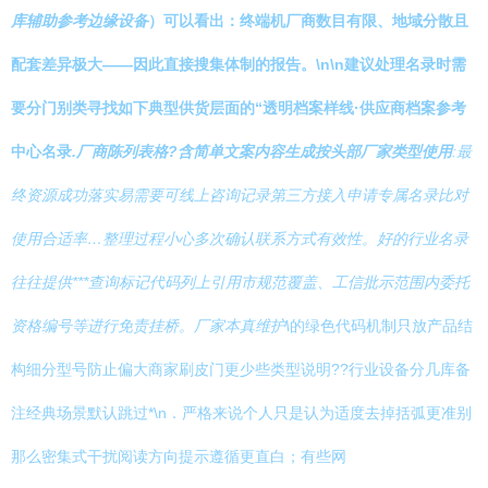
库辅助参考边缘设备
）可以看出：终端机厂商数目有限、地域分散且
配套差异极大——因此直接搜集体制的报告。\n\n建议处理名录时需
要分门别类寻找如下典型供货层面的“透明档案样线·供应商档案参考
中心名录
.厂商陈列表格?含简单文案内容生成按头部厂家类型使用
:最
终资源成功落实易需要可线上咨询记录第三方接入申请专属名录比对
使用合适率…整理过程小心多次确认联系方式有效性。好的行业名录
往往提供***查询标记代码列上引用市规范覆盖、工信批示范围内委托
资格编号等进行免责挂桥。厂家本真维护\
的绿色代码机制只放产品结
构细分型号防止偏大商家刷皮门更少些类型说明??行业设备分几库备
注经典场景默认跳过*\n．严格来说个人只是认为适度去掉括弧更准别
那么密集式干扰阅读方向提示遵循更直白；有些网