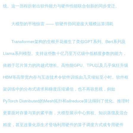
统。这一历程折射出软件能力与硬件性能联合创新的同步变迁。
大模型的平地惊雷 —— 软硬件协同迎接大规模运算消耗
Transformer架构的生根开花催生了类似GPT系列、Bert系列及
Llama系列模型。支持这些数十亿乃至万亿级中低精度参数的能力，
依赖于芯片算力的跨越式增长。高性能GPU、TPU以及几乎疯狂升级
HBM等高带宽内存与互连技术令软件训练由几天缩短至小时。软件框
架训练中的分布式请求和梯度压缩通信，也不再容忽视，例如
PyTorch Distributed的Mesh拓扑和allreduce算法得到了优化。推理时
更要面对存量与算的紧平衡，大模型展示中心剪枝、知识蒸馏及混合
精度，甚至连量化原生才登场利用硬件的算子调度方式或专用硬件